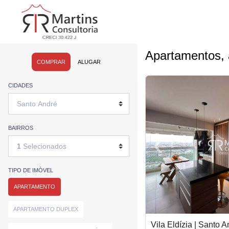
Apartamentos, 
COMPRAR
ALUGAR
<
<
<
<
CIDADES
BAIRROS
‹
1
Selecionados
Previous
TIPO DE IMÒVEL
APARTAMENTO
APARTAMENTO DUPLEX
Vila Eldízia | Santo A