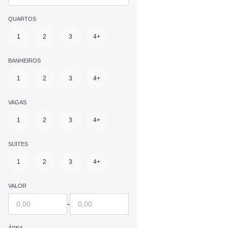
QUARTOS
1
2
3
4+
BANHEIROS
1
2
3
4+
VAGAS
1
2
3
4+
SUITES
1
2
3
4+
VALOR
-