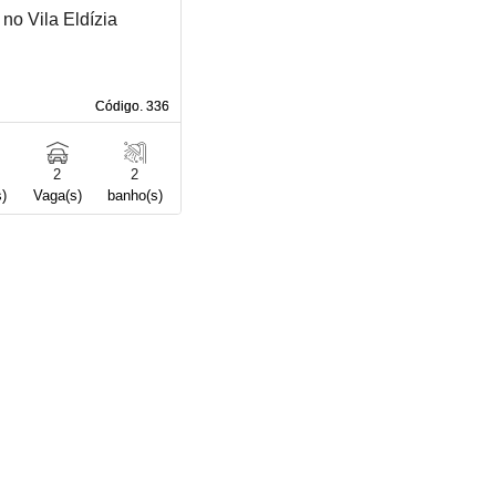
no Vila Eldízia
Código. 336
Código. 336
2
2
s)
Vaga(s)
banho(s)